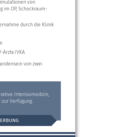
Simulationen von
ing im OP, Schockraum-
ernahme durch die Klinik
en
TV-Ärzte/VKA
rhandensein von zwei
rative Intensivmedizin,
 zur Verfügung.
WERBUNG