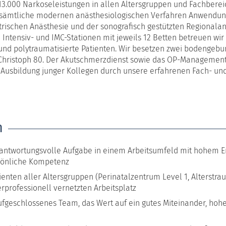
r 13.000 Narkoseleistungen in allen Altersgruppen und Fachber
en sämtliche modernen anästhesiologischen Verfahren Anwendu
trischen Anästhesie und der sonografisch gestützten Regionalan
Intensiv- und IMC-Stationen mit jeweils 12 Betten betreuen wir 
und polytraumatisierte Patienten. Wir besetzen zwei bodengeb
Christoph 80. Der Akutschmerzdienst sowie das OP-Managemen
ie Ausbildung junger Kollegen durch unsere erfahrenen Fach- und
n
erantwortungsvolle Aufgabe in einem Arbeitsumfeld mit hohem E
rsönliche Kompetenz
ienten aller Altersgruppen (Perinatalzentrum Level 1, Alterstr
terprofessionell vernetzten Arbeitsplatz
aufgeschlossenes Team, das Wert auf ein gutes Miteinander, hohe 