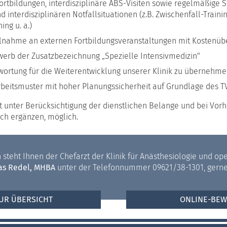
ortbildungen, interdisziplinäre ABS-Visiten sowie regelmäßige 
 interdisziplinären Notfallsituationen (z.B. Zwischenfall-Train
ing u. a.)
ilnahme an externen Fortbildungsveranstaltungen mit Kostenüb
werb der Zusatzbezeichnung „Spezielle Intensivmedizin"
twortung für die Weiterentwicklung unserer Klinik zu übernehm
 Arbeitsmuster mit hoher Planungssicherheit auf Grundlage des 
ist unter Berücksichtigung der dienstlichen Belange und bei Vo
tlich ergänzen, möglich.
 steht Ihnen der Chefarzt der Klinik für Anästhesiologie und ope
eas Redel, MHBA
unter der Telefonnummer 09621/38-1301, gerne
UR ÜBERSICHT
ONLINE-BE